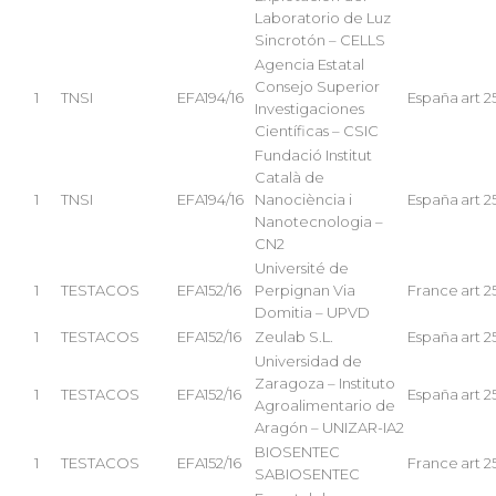
Laboratorio de Luz
Sincrotón – CELLS
Agencia Estatal
Consejo Superior
1
TNSI
EFA194/16
España
art 2
Investigaciones
Científicas – CSIC
Fundació Institut
Català de
1
TNSI
EFA194/16
Nanociència i
España
art 2
Nanotecnologia –
CN2
Université de
1
TESTACOS
EFA152/16
Perpignan Via
France
art 2
Domitia – UPVD
1
TESTACOS
EFA152/16
Zeulab S.L.
España
art 2
Universidad de
Zaragoza – Instituto
1
TESTACOS
EFA152/16
España
art 2
Agroalimentario de
Aragón – UNIZAR-IA2
BIOSENTEC
1
TESTACOS
EFA152/16
France
art 2
SABIOSENTEC