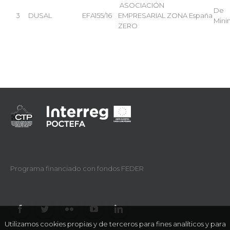
ASOCIACIÓN
De
3
DUSAL
EFA155/16
EMPRESARIAL ZONA
España
Mini
ZERO
Programa financiado con fondos FEDER
Utilizamos cookies propias y de terceros para fines analíticos y para