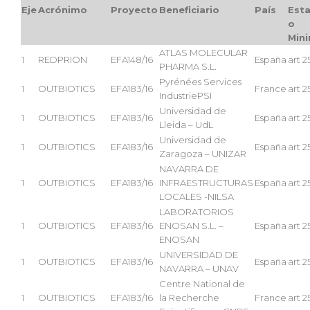
Eje
Acrónimo
Proyecto
Beneficiario
País
Est
o
Mini
ATLAS MOLECULAR
1
REDPRION
EFA148/16
España
art 2
PHARMA S.L.
Pyrénées Services
1
OUTBIOTICS
EFA183/16
France
art 2
IndustriePSI
Universidad de
1
OUTBIOTICS
EFA183/16
España
art 2
Lleida – UdL
Universidad de
1
OUTBIOTICS
EFA183/16
España
art 2
Zaragoza – UNIZAR
NAVARRA DE
1
OUTBIOTICS
EFA183/16
INFRAESTRUCTURAS
España
art 2
LOCALES -NILSA
LABORATORIOS
1
OUTBIOTICS
EFA183/16
ENOSAN S.L. –
España
art 2
ENOSAN
UNIVERSIDAD DE
1
OUTBIOTICS
EFA183/16
España
art 2
NAVARRA – UNAV
Centre National de
1
OUTBIOTICS
EFA183/16
la Recherche
France
art 2