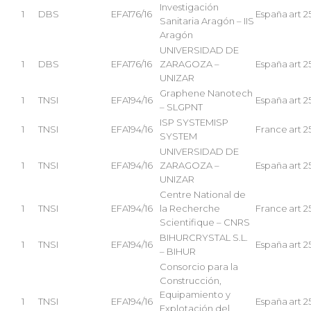
Investigación
1
DBS
EFA176/16
España
art 2
Sanitaria Aragón – IIS
Aragón
UNIVERSIDAD DE
1
DBS
EFA176/16
ZARAGOZA –
España
art 2
UNIZAR
Graphene Nanotech
1
TNSI
EFA194/16
España
art 2
– SLGPNT
ISP SYSTEMISP
1
TNSI
EFA194/16
France
art 2
SYSTEM
UNIVERSIDAD DE
1
TNSI
EFA194/16
ZARAGOZA –
España
art 2
UNIZAR
Centre National de
1
TNSI
EFA194/16
la Recherche
France
art 2
Scientifique – CNRS
BIHURCRYSTAL S.L.
1
TNSI
EFA194/16
España
art 2
– BIHUR
Consorcio para la
Construcción,
Equipamiento y
1
TNSI
EFA194/16
España
art 2
Explotación del