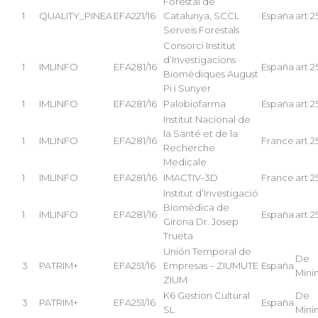
Forestal de
1
QUALITY_PINEA
EFA221/16
Catalunya, SCCL
España
art 2
Serveis Forestals
Consorci Institut
d’Investigacions
1
IMLINFO
EFA281/16
España
art 2
Biomèdiques August
Pi i Sunyer
1
IMLINFO
EFA281/16
Palobiofarma
España
art 2
Institut Nacional de
la Santé et de la
1
IMLINFO
EFA281/16
France
art 2
Recherche
Medicale
1
IMLINFO
EFA281/16
IMACTIV-3D
France
art 2
Institut d’Investigació
Biomèdica de
1
IMLINFO
EFA281/16
España
art 2
Girona Dr. Josep
Trueta
Unión Temporal de
De
3
PATRIM+
EFA251/16
Empresas – ZIUMUTE
España
Mini
ZIUM
K6 Gestion Cultural
De
3
PATRIM+
EFA251/16
España
SL
Mini