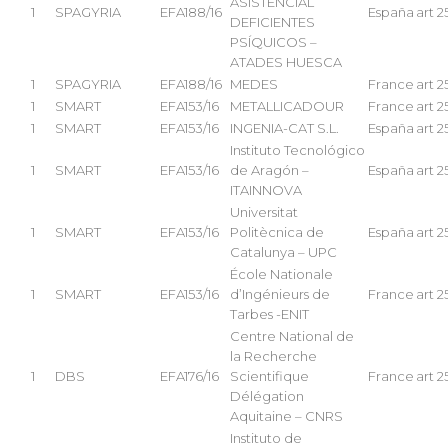
ASISTENCIAL
1
SPAGYRIA
EFA188/16
España
art 2
DEFICIENTES
PSÍQUICOS –
ATADES HUESCA
1
SPAGYRIA
EFA188/16
MEDES
France
art 2
1
SMART
EFA153/16
METALLICADOUR
France
art 2
1
SMART
EFA153/16
INGENIA-CAT S.L.
España
art 2
Instituto Tecnológico
1
SMART
EFA153/16
de Aragón –
España
art 2
ITAINNOVA
Universitat
1
SMART
EFA153/16
Politècnica de
España
art 2
Catalunya – UPC
École Nationale
1
SMART
EFA153/16
d’Ingénieurs de
France
art 2
Tarbes -ENIT
Centre National de
la Recherche
1
DBS
EFA176/16
Scientifique
France
art 2
Délégation
Aquitaine – CNRS
Instituto de