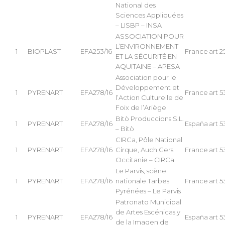
National des
Sciences Appliquées
– LISBP – INSA
ASSOCIATION POUR
L’ENVIRONNEMENT
1
BIOPLAST
EFA253/16
France
art 2
ET LA SÉCURITÉ EN
AQUITAINE – APESA
Association pour le
Développement et
1
PYRENART
EFA278/16
France
art 5
l’Action Culturelle de
Foix de l’Ariège
Bitò Produccions S.L.
1
PYRENART
EFA278/16
España
art 5
– Bitò
CIRCa, Pôle National
1
PYRENART
EFA278/16
Cirque, Auch Gers
France
art 5
Occitanie – CIRCa
Le Parvis, scène
1
PYRENART
EFA278/16
nationale Tarbes
France
art 5
Pyrénées – Le Parvis
Patronato Municipal
de Artes Escénicas y
1
PYRENART
EFA278/16
España
art 5
de la Imagen de