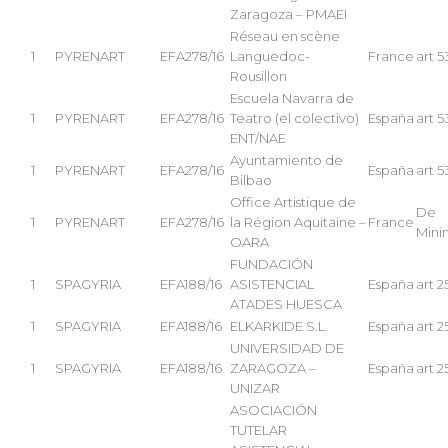
Zaragoza – PMAEI
Réseau en scène
1
PYRENART
EFA278/16
Languedoc-
France
art 5
Rousillon
Escuela Navarra de
1
PYRENART
EFA278/16
Teatro (el colectivo)
España
art 5
ENT/NAE
Ayuntamiento de
1
PYRENART
EFA278/16
España
art 5
Bilbao
Office Artistique de
De
1
PYRENART
EFA278/16
la Région Aquitaine –
France
Mini
OARA
FUNDACIÓN
1
SPAGYRIA
EFA188/16
ASISTENCIAL
España
art 2
ATADES HUESCA
1
SPAGYRIA
EFA188/16
ELKARKIDE S.L.
España
art 2
UNIVERSIDAD DE
1
SPAGYRIA
EFA188/16
ZARAGOZA –
España
art 2
UNIZAR
ASOCIACIÓN
TUTELAR