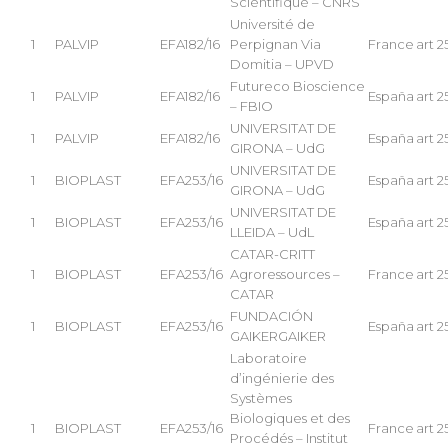
Scientifique – CNRS
Université de
1
PALVIP
EFA182/16
Perpignan Via
France
art 2
Domitia – UPVD
Futureco Bioscience
1
PALVIP
EFA182/16
España
art 2
– FBIO
UNIVERSITAT DE
1
PALVIP
EFA182/16
España
art 2
GIRONA – UdG
UNIVERSITAT DE
1
BIOPLAST
EFA253/16
España
art 2
GIRONA – UdG
UNIVERSITAT DE
1
BIOPLAST
EFA253/16
España
art 2
LLEIDA – UdL
CATAR-CRITT
1
BIOPLAST
EFA253/16
Agroressources –
France
art 2
CATAR
FUNDACIÓN
1
BIOPLAST
EFA253/16
España
art 2
GAIKERGAIKER
Laboratoire
d’ingénierie des
Systèmes
Biologiques et des
1
BIOPLAST
EFA253/16
France
art 2
Procédés – Institut